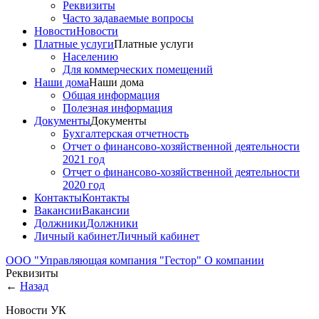
Реквизиты
Часто задаваемые вопросы
Новости
Новости
Платные услуги
Платные услуги
Населению
Для коммерческих помещений
Наши дома
Наши дома
Общая информация
Полезная информация
Документы
Документы
Бухгалтерская отчетность
Отчет о финансово-хозяйственной деятельности
2021 год
Отчет о финансово-хозяйственной деятельности
2020 год
Контакты
Контакты
Вакансии
Вакансии
Должники
Должники
Личный кабинет
Личный кабинет
ООО "Управляющая компания "Гестор"
О компании
Реквизиты
←
Назад
Новости УК