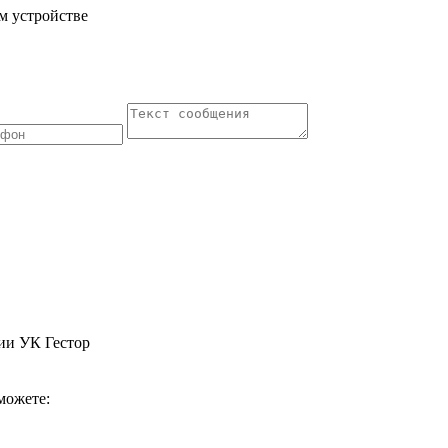
м устройстве
ии УК Гестор
можете: