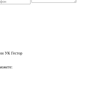
ии УК Гестор
можете: