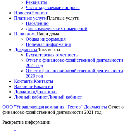
Реквизиты
Часто задаваемые вопросы
Новости
Новости
Платные услуги
Платные услуги
Населению
Для коммерческих помещений
Наши дома
Наши дома
Общая информация
Полезная информация
Документы
Документы
Бухгалтерская отчетность
Отчет о финансово-хозяйственной деятельности
2021 год
Отчет о финансово-хозяйственной деятельности
2020 год
Контакты
Контакты
Вакансии
Вакансии
Должники
Должники
Личный кабинет
Личный кабинет
ООО "Управляющая компания "Гестор"
Документы
Отчет о
финансово-хозяйственной деятельности 2021 год
Раскрытие информации