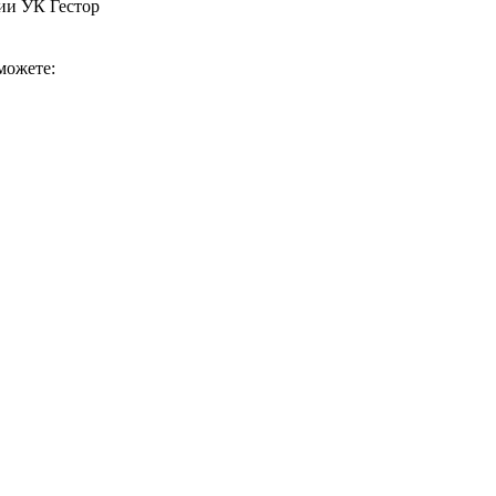
ии УК Гестор
можете: