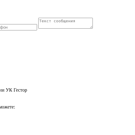
ии УК Гестор
можете: