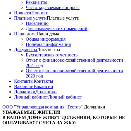
Реквизиты
Часто задаваемые вопросы
Новости
Новости
Платные услуги
Платные услуги
Населению
Для коммерческих помещений
Наши дома
Наши дома
Общая информация
Полезная информация
Документы
Документы
Бухгалтерская отчетность
Отчет о финансово-хозяйственной деятельности
2021 год
Отчет о финансово-хозяйственной деятельности
2020 год
Контакты
Контакты
Вакансии
Вакансии
Должники
Должники
Личный кабинет
Личный кабинет
ООО "Управляющая компания "Гестор"
Должники
УВАЖАЕМЫЕ ЖИТЕЛИ!
В ВАШЕМ ДОМЕ ЖИВУТ ДОЛЖНИКИ, КОТОРЫЕ НЕ
ОПЛАЧИВАЮТ СЧЕТА ЗА ЖКУ: