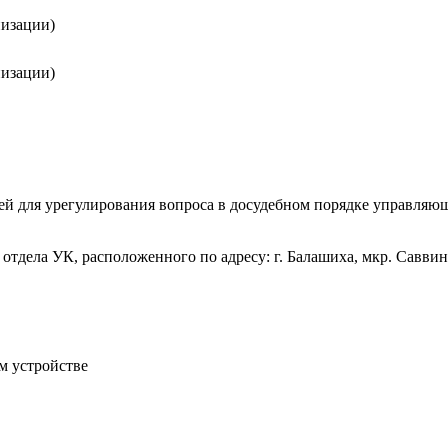
низации)
низации)
й для урегулирования вопроса в досудебном порядке управляющ
дела УК, расположенного по адресу: г. Балашиха, мкр. Саввино, у
м устройстве