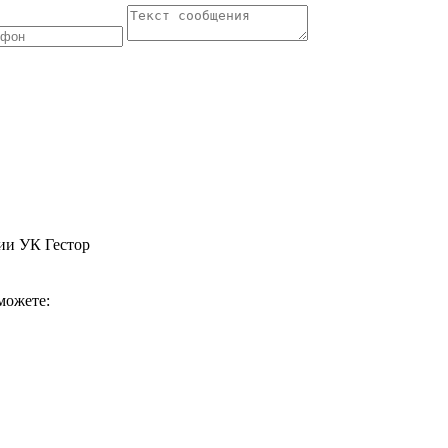
ии УК Гестор
можете: